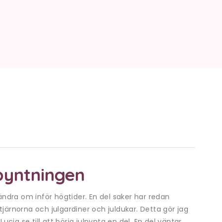
lpyntningen
 ändra om inför högtider. En del saker har redan
rnorna och julgardiner och juldukar. Detta gör jag
Lucia se till att börja julpynta en del. En del väntar