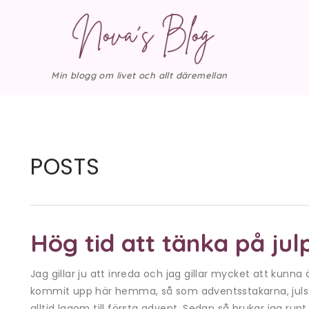
Min blogg om livet och allt däremellan
POSTS
Hög tid att tänka på ju
Jag gillar ju att inreda och jag gillar mycket att kunna
kommit upp här hemma, så som adventsstakarna, julstjä
alltid lagom till första advent. Sedan så brukar jag runt 